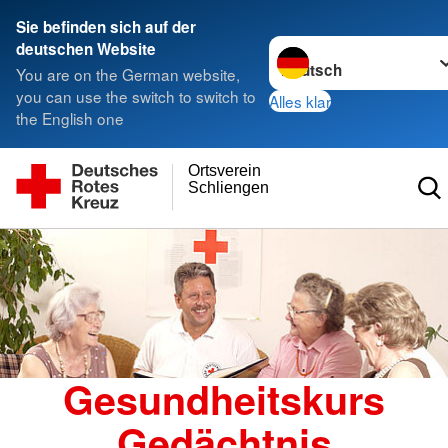
Sie befinden sich auf der
Sprache wechseln zu
deutschen Website
You are on the German website,
you can use the switch to switch to
Alles klar
the English one
Ortsverein
Schliengen
Gesundheitskurs
Gedächtnis