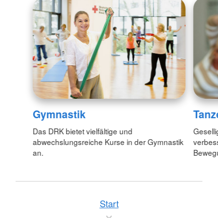
Gymnastik
Tanz
Das DRK bietet vielfältige und
Geselli
abwechslungsreiche Kurse in der Gymnastik
verbess
an.
Bewegu
Start